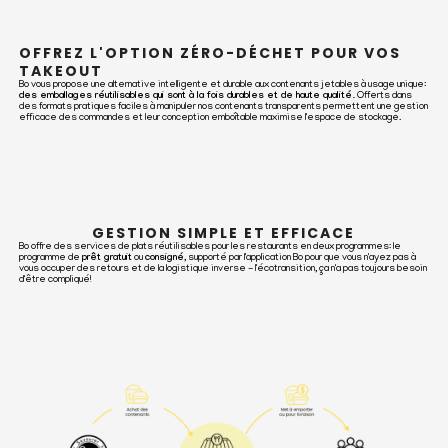
OFFREZ L'OPTION ZÉRO-DÉCHET POUR VOS
TAKEOUT
Bo vous propose une alternative intelligente et durable aux contenants jetables à usage unique:
des emballages réutilisables qui sont à la fois durables et de haute qualité.
Offerts dans
des formats pratiques faciles à manipuler nos contenants transparents permettent une gestion
efficace des commandes et leur conception emboîtable maximise l'espace de stockage.
GESTION SIMPLE ET EFFICACE
Bo offre des services de plats réutilisables pour les restaurants en deux programmes: le
programme de
prêt gratuit
ou
consigné
, supporté par l'application Bo pour que vous n'ayez pas à
vous occuper des retours et de la logistique inverse - l'écotransition, ça n'a pas toujours besoin
d'être compliqué!